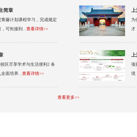
生简章
上
院青藤计划课程学习，完成规定
为
可衔接到...
查看详情>>
才
章
上
校区尽享学术与生活便利2 各
项
面培养...
查看详情>>
境
查看更多>>