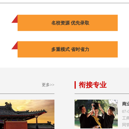
名校资源 优先录取
多重模式 省时省力
衔接专业
更多>>
商
07-
工
同